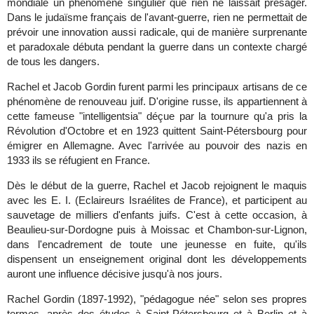
mondiale un phénomène singulier que rien ne laissait présager.
Dans le judaïsme français de l'avant-guerre, rien ne permettait de
prévoir une innovation aussi radicale, qui de manière surprenante
et paradoxale débuta pendant la guerre dans un contexte chargé
de tous les dangers.
Rachel et Jacob Gordin furent parmi les principaux artisans de ce
phénomène de renouveau juif. D'origine russe, ils appartiennent à
cette fameuse "intelligentsia" déçue par la tournure qu'a pris la
Révolution d'Octobre et en 1923 quittent Saint-Pétersbourg pour
émigrer en Allemagne. Avec l'arrivée au pouvoir des nazis en
1933 ils se réfugient en France.
Dès le début de la guerre, Rachel et Jacob rejoignent le maquis
avec les E. I. (Eclaireurs Israélites de France), et participent au
sauvetage de milliers d'enfants juifs. C'est à cette occasion, à
Beaulieu-sur-Dordogne puis à Moissac et Chambon-sur-Lignon,
dans l'encadrement de toute une jeunesse en fuite, qu'ils
dispensent un enseignement original dont les développements
auront une influence décisive jusqu'à nos jours.
Rachel Gordin (1897-1992), "pédagogue née" selon ses propres
termes, après des études à Saint-Pétersbourg et à Berlin et à