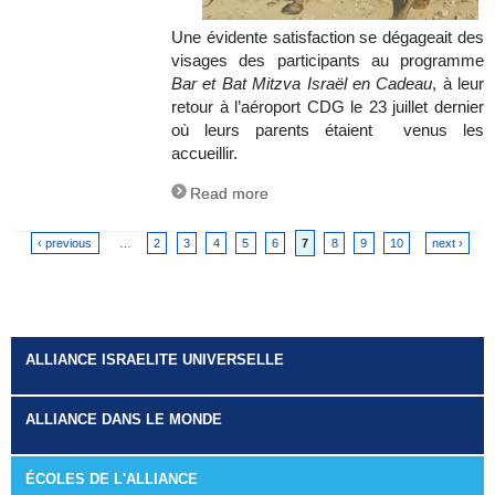
Une évidente satisfaction se dégageait des
visages des participants au programme
Bar et Bat Mitzva Israël en Cadeau
, à leur
retour à l’aéroport CDG le 23 juillet dernier
où leurs parents étaient venus les
accueillir.
Read more
‹ previous
…
2
3
4
5
6
7
8
9
10
next ›
Pages
ALLIANCE ISRAELITE UNIVERSELLE
ALLIANCE DANS LE MONDE
ÉCOLES DE L'ALLIANCE