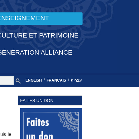
ENSEIGNEMENT
CULTURE ET PATRIMOINE
GÉNÉRATION ALLIANCE
/
/
ENGLISH
FRANÇAIS
עברית
FAITES UN DON
uis le