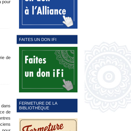
a pour
FAITES UN DON IFI
rie de
FERMETURE DE LA
, dans
BIBLIOTHÈQUE
nce de
ntres
nciens
 pour