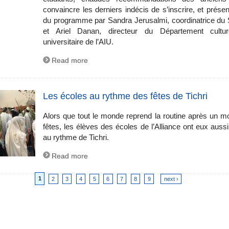
convaincre les derniers indécis de s’inscrire, et présen
du programme par Sandra Jerusalmi, coordinatrice d
et Ariel Danan, directeur du Département cultur
universitaire de l’AIU.
Read more
Les écoles au rythme des fêtes de Tichri
Alors que tout le monde reprend la routine après un m
fêtes, les élèves des écoles de l’Alliance ont eux auss
au rythme de Tichri.
Read more
1
2
3
4
5
6
7
8
9
next ›
es