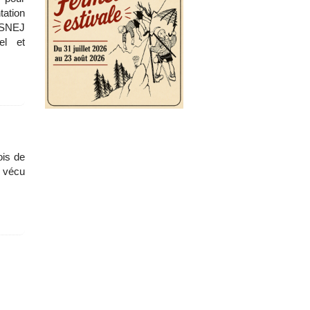
tation
u SNEJ
el et
ois de
i vécu