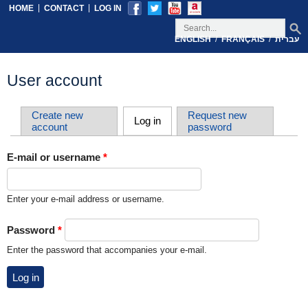
|
|
HOME
CONTACT
LOG IN
/
/
ENGLISH
FRANÇAIS
עברית
User account
Create new
Request new
Log in
(active tab)
account
password
Primary tabs
E-mail or username
*
Enter your e-mail address or username.
Password
*
Enter the password that accompanies your e-mail.