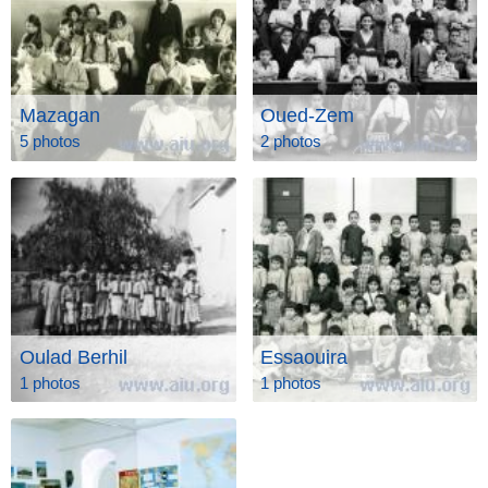
Mazagan
Oued-Zem
5 photos
2 photos
Oulad Berhil
Essaouira
1 photos
1 photos