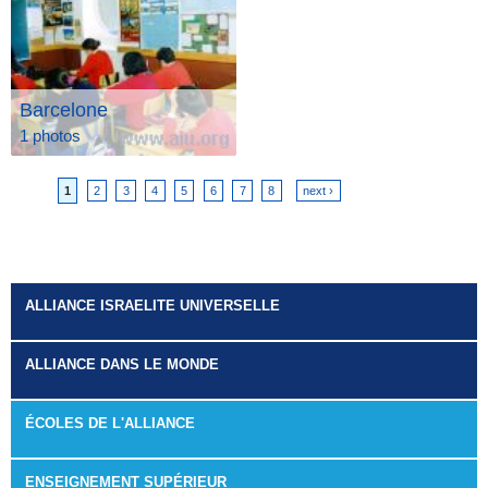
Barcelone
1 photos
1
2
3
4
5
6
7
8
next ›
Pages
ALLIANCE ISRAELITE UNIVERSELLE
ALLIANCE DANS LE MONDE
ÉCOLES DE L'ALLIANCE
ENSEIGNEMENT SUPÉRIEUR