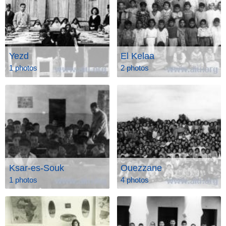
Yezd
El Kelaa
1 photos
2 photos
Ksar-es-Souk
Ouezzane
1 photos
4 photos