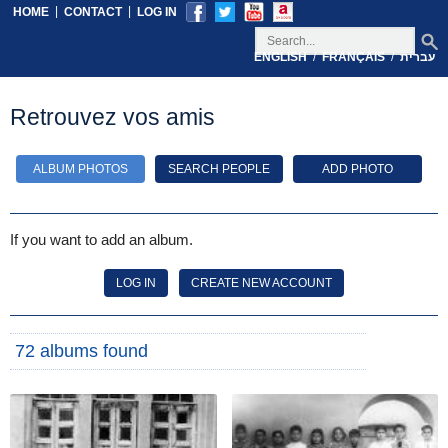
|
|
HOME
CONTACT
LOG IN
/
/
עברית
FRANÇAIS
ENGLISH
Retrouvez vos amis
ALBUM PHOTOS
SEARCH PEOPLE
ADD PHOTO
If you want to add an album.
LOG IN
CREATE NEW ACCOUNT
72 albums found