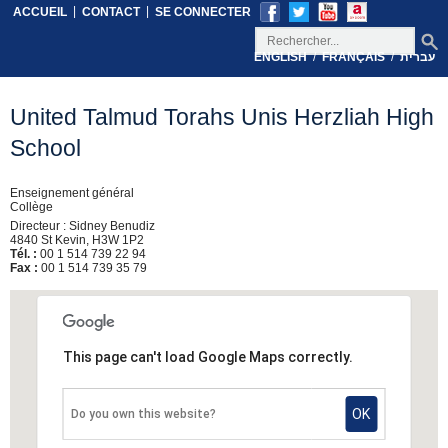
|
|
ACCUEIL
CONTACT
SE CONNECTER
/
/
ENGLISH
FRANÇAIS
עברית
United Talmud Torahs Unis Herzliah High
School
Enseignement général
Collège
Directeur : Sidney Benudiz
4840 St Kevin, H3W 1P2
Tél. :
00 1 514 739 22 94
Fax :
00 1 514 739 35 79
This page can't load Google Maps correctly.
OK
Do you own this website?