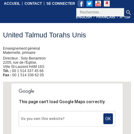
|
|
ACCUEIL
CONTACT
SE CONNECTER
/
/
ENGLISH
FRANÇAIS
עברית
United Talmud Torahs Unis
Enseignement général
Maternelle, primaire
Directeur : Soly Benamron
2205, rue de l'Eglise,
Ville St-Laurent H4M 16S
Tél. :
00 1 514 337 45 66
Fax :
00 1 514 336 62 05
This page can't load Google Maps correctly.
OK
Do you own this website?