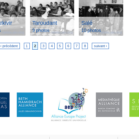
rkivir
Taroudant
Salé
s
9 photos
10 photos
‹ précédent
1
2
3
4
5
6
7
8
suivant ›
es