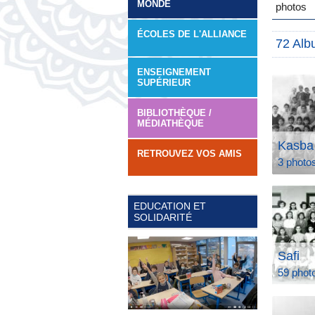
MONDE
photos
ÉCOLES DE L'ALLIANCE
72 Alb
ENSEIGNEMENT
SUPÉRIEUR
BIBLIOTHÈQUE /
MÉDIATHÈQUE
Kasba
RETROUVEZ VOS AMIS
3 photo
EDUCATION ET
SOLIDARITÉ
Safi
59 phot