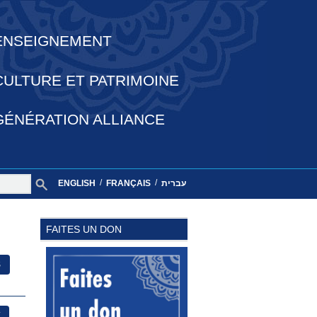
ENSEIGNEMENT
CULTURE ET PATRIMOINE
GÉNÉRATION ALLIANCE
/
/
ENGLISH
FRANÇAIS
עברית
FAITES UN DON
S
E