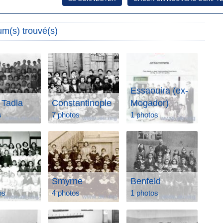
um(s) trouvé(s)
Essaouira (ex-
 Tadla
Constantinople
Mogador)
s
7 photos
1 photos
Smyrne
Benfeld
os
4 photos
1 photos