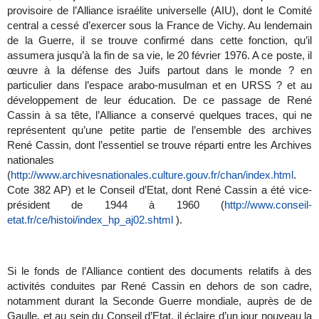
provisoire de l’Alliance israélite universelle (AIU), dont le Comité
central a cessé d’exercer sous la France de Vichy. Au lendemain
de la Guerre, il se trouve confirmé dans cette fonction, qu’il
assumera jusqu’à la fin de sa vie, le 20 février 1976. A ce poste, il
œuvre à la défense des Juifs partout dans le monde ? en
particulier dans l’espace arabo-musulman et en URSS ? et au
développement de leur éducation. De ce passage de René
Cassin à sa tête, l’Alliance a conservé quelques traces, qui ne
représentent qu’une petite partie de l’ensemble des archives
René Cassin, dont l’essentiel se trouve réparti entre les Archives
nationales
(
http://www.archivesnationales.culture.gouv.fr/chan/index.html
.
Cote 382 AP) et le Conseil d’Etat, dont René Cassin a été vice-
président de 1944 à 1960 (
http://www.conseil-
etat.fr/ce/histoi/index_hp_aj02.shtml
).
Si le fonds de l’Alliance contient des documents relatifs à des
activités conduites par René Cassin en dehors de son cadre,
notamment durant la Seconde Guerre mondiale, auprès de de
Gaulle, et au sein du Conseil d’Etat, il éclaire d’un jour nouveau la