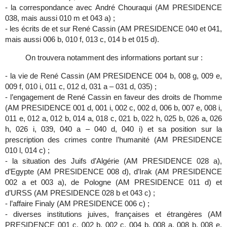
-
la correspondance avec André Chouraqui
(AM PRESIDENCE
038, mais aussi 010 m et 043 a) ;
-
les écrits de et sur René Cassin (AM PRESIDENCE 040 et 041,
mais aussi 006 b,
010 f, 013 c, 014 b et 015 d).
On trouvera notamment des informations portant sur :
-
la vie de René Cassin (AM PRESIDENCE 004 b,
008 g, 009 e,
009 f, 010 i, 011 c, 012 d, 031 a – 031 d, 035) ;
-
l’engagement de René Cassin en faveur des droits de l’homme
(AM PRESIDENCE 001 d, 001 i, 002 c, 002 d, 006 b, 007 e, 008 i,
011 e,
012 a, 012 b, 014 a, 018 c, 021 b, 022 h, 025 b, 026 a, 026
h, 026 i, 039, 040 a – 040 d, 040 i) et sa position sur la
prescription des crimes contre l’humanité (AM PRESIDENCE
010 l, 014 c) ;
-
la situation des Juifs d’Algérie (AM PRESIDENCE 028 a),
d’Egypte (AM PRESIDENCE 008 d), d’Irak (AM PRESIDENCE
002 a et
003 a), de Pologne (AM PRESIDENCE 011 d) et
d’URSS (AM PRESIDENCE 028 b et 043 c) ;
-
l’affaire
Finaly (AM PRESIDENCE 006 c) ;
-
diverses institutions juives, françaises et étrangères (AM
PRESIDENCE 001 c, 002 b, 002 c, 004 b,
008 a, 008 b, 008 e,