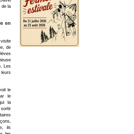
 de la
le en
visite
ne, de
lèves
gieuse
. Les
 leurs
oit le
ar le
qui la
sortir
taires
çons,
e, ils
s les