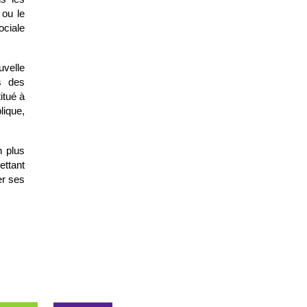
 ou le
ciale
uvelle
s des
itué à
ique,
n plus
ettant
er ses