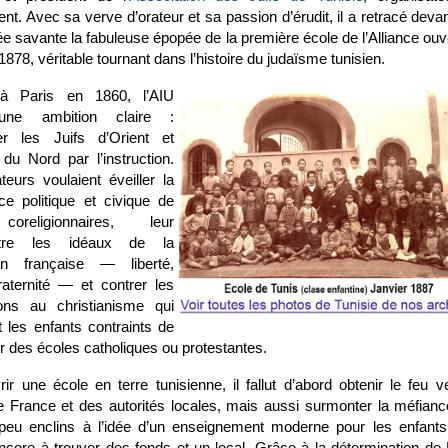
nt. Avec sa verve d’orateur et sa passion d’érudit, il a retracé deva
 savante la fabuleuse épopée de la première école de l’Alliance ouv
1878, véritable tournant dans l’histoire du judaïsme tunisien.
à Paris en 1860, l’AIU
 une ambition claire :
r les Juifs d’Orient et
 du Nord par l’instruction.
eurs voulaient éveiller la
ce politique et civique de
oreligionnaires, leur
ttre les idéaux de la
on française — liberté,
fraternité — et contrer les
ons au christianisme qui
t les enfants contraints de
r des écoles catholiques ou protestantes.
ir une école en terre tunisienne, il fallut d’abord obtenir le feu v
e France et des autorités locales, mais aussi surmonter la méfian
 peu enclins à l’idée d’un enseignement moderne pour les enfants 
ncore à trouver des fonds et un local. Grâce à la détermination de