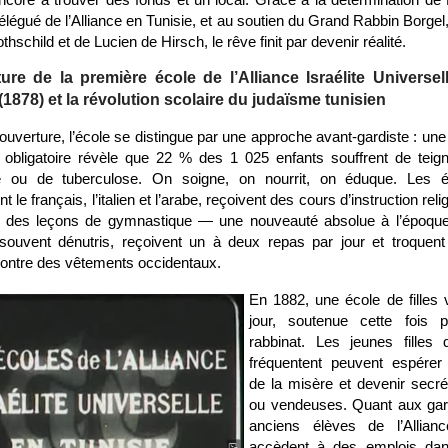
légué de l’Alliance en Tunisie, et au soutien du Grand Rabbin Borgel,
thschild et de Lucien de Hirsch, le rêve finit par devenir réalité.
ture de la première école de l’Alliance Israélite Universel
(1878) et la révolution scolaire du judaïsme tunisien
uverture, l’école se distingue par une approche avant-gardiste : une 
 obligatoire révèle que 22 % des 1 025 enfants souffrent de teig
 ou de tuberculose. On soigne, on nourrit, on éduque. Les é
 le français, l’italien et l’arabe, reçoivent des cours d’instruction reli
des leçons de gymnastique — une nouveauté absolue à l’époque
 souvent dénutris, reçoivent un à deux repas par jour et troquent
contre des vêtements occidentaux.
En 1882, une école de filles v
jour, soutenue cette fois p
rabbinat. Les jeunes filles 
fréquentent peuvent espérer 
de la misère et devenir secré
ou vendeuses. Quant aux gar
anciens élèves de l’Allianc
accèdent à des emplois dan