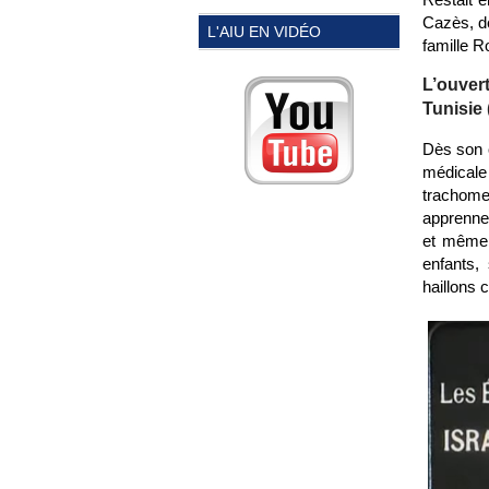
Cazès, dé
L'AIU EN VIDÉO
famille Ro
L’ouver
Tunisie 
Dès son o
médicale
trachome
apprennent
et même 
enfants,
haillons 