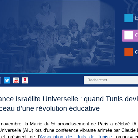
iance Israélite Universelle : quand Tunis dev
rceau d’une révolution éducative
 novembre, la Mairie du 9
ᵉ
arrondissement de Paris a célébré l’Al
 Universelle (AIU) lors d’une conférence vibrante animée par Claude 
n et président de l’
Association des Juifs de Tunisie
, organisat