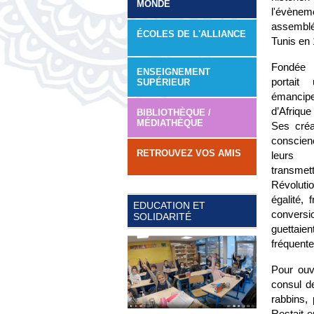
MONDE
l'évèneme
assemblée
ÉCOLES DE L'ALLIANCE
Tunis en 
Fondée 
ENSEIGNEMENT
portait
SUPÉRIEUR
émancipe
d’Afrique
BIBLIOTHÈQUE /
MÉDIATHÈQUE
Ses créat
conscien
RETROUVEZ VOS AMIS
leurs c
transme
Révoluti
égalité, 
EDUCATION ET
conversi
SOLIDARITÉ
guettaien
fréquente
Pour ouvr
consul d
rabbins,
Restait e