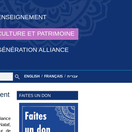
ENSEIGNEMENT
CULTURE ET PATRIMOINE
GÉNÉRATION ALLIANCE
/
/
ENGLISH
FRANÇAIS
עברית
ient
FAITES UN DON
liance
Nataf,
eur de