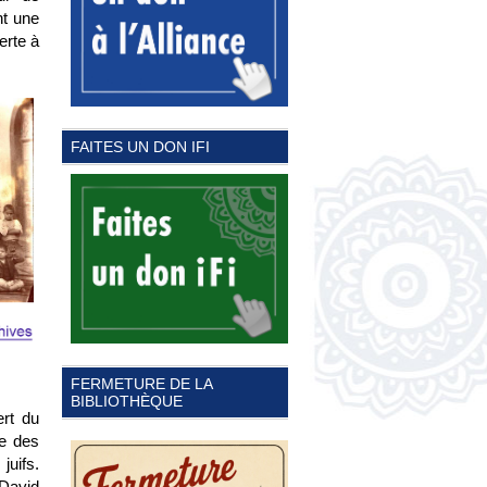
nt une
erte à
FAITES UN DON IFI
FERMETURE DE LA
BIBLIOTHÈQUE
ert du
ce des
juifs.
 David