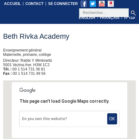
|
|
ACCUEIL
CONTACT
SE CONNECTER
/
/
ENGLISH
FRANÇAIS
עברית
Beth Rivka Academy
Enseignement général
Maternelle, primaire, collège
Directeur: Rabbi Y. Minkowitz
5001 Vezina Ave. H3W 1C2
Tél. :
00 1 514 731 36 81
Fax :
00 1 514 731 49 56
This page can't load Google Maps correctly.
OK
Do you own this website?