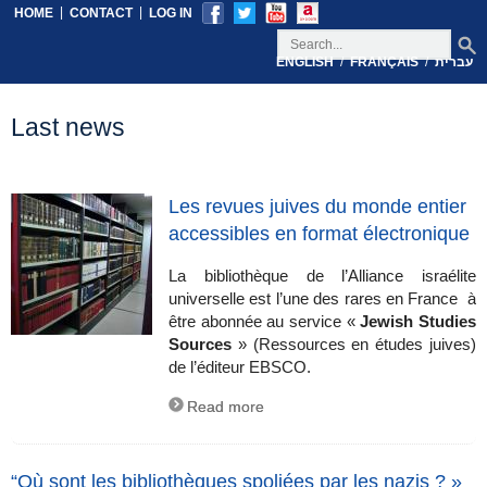
|
|
HOME
CONTACT
LOG IN
/
/
עברית
FRANÇAIS
ENGLISH
Last news
Les revues juives du monde entier
accessibles en format électronique
La bibliothèque de l’Alliance israélite
universelle est l’une des rares en France à
être abonnée au service «
Jewish Studies
Sources
» (Ressources en études juives)
de l’éditeur EBSCO.
Read more
“Où sont les bibliothèques spoliées par les nazis ? »