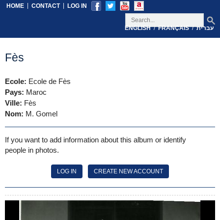
|
|
HOME
CONTACT
LOG IN
/
/
ENGLISH
FRANÇAIS
עברית
Fès
Ecole:
Ecole de Fès
Pays:
Maroc
Ville:
Fès
Nom:
M. Gomel
If you want to add information about this album or identify
people in photos.
LOG IN
CREATE NEW ACCOUNT